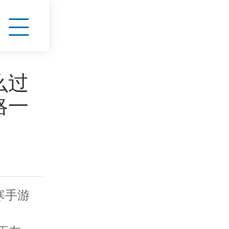
么过
略一
寒手游