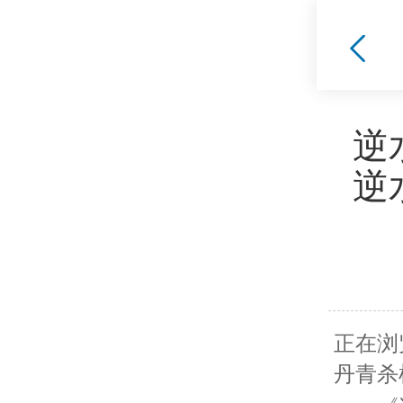
逆
逆
正在浏
丹青杀