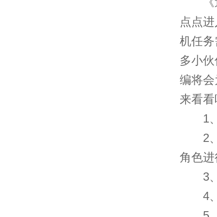
《逆水
点点进
机任务
多小伙
编将会
来看看
1、玩
2、
角色进
3、然
4、之
5、将