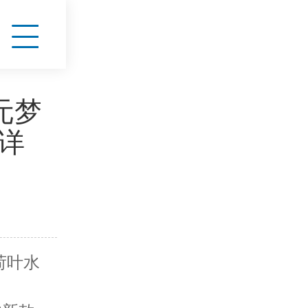
元梦
详
荷叶水