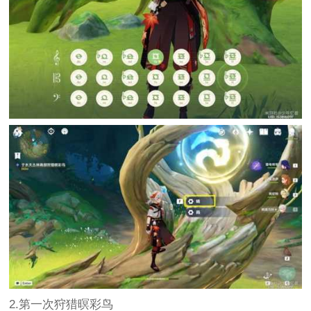
2.第一次狩猎暝彩鸟