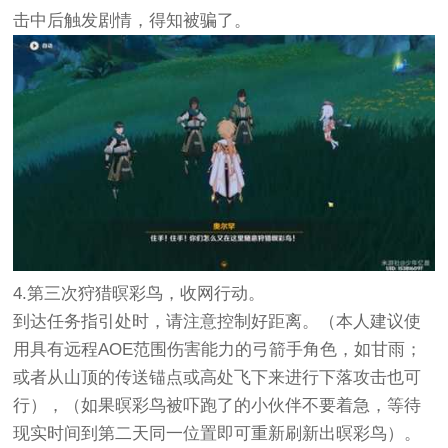
击中后触发剧情，得知被骗了。
4.第三次狩猎暝彩鸟，收网行动。
到达任务指引处时，请注意控制好距离。（本人建议使
用具有远程AOE范围伤害能力的弓箭手角色，如甘雨；
或者从山顶的传送锚点或高处飞下来进行下落攻击也可
行），（如果暝彩鸟被吓跑了的小伙伴不要着急，等待
现实时间到第二天同一位置即可重新刷新出暝彩鸟）。