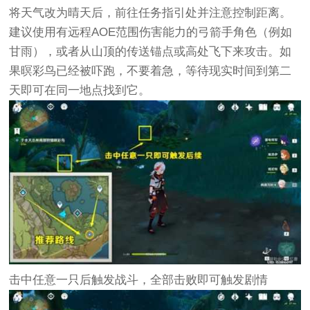
将天气改为晴天后，前往任务指引处并注意控制距离。
建议使用有远程AOE范围伤害能力的弓箭手角色（例如
甘雨），或者从山顶的传送锚点或高处飞下来攻击。如
果暝彩鸟已经被吓跑，不要着急，等待现实时间到第二
天即可在同一地点找到它。
击中任意一只后触发战斗，全部击败即可触发剧情