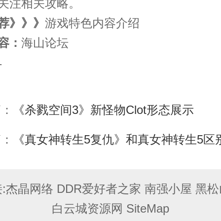
关注相关攻略。
荐》》》
游戏特色内容介绍
容：
海山论坛
1
篇：
《杀戮空间3》新怪物Clot形态展示
篇：
《真女神转生5复仇》和真女神转生5区
:
杰晶网络
DDR爱好者之家
南强小屋
黑松
白云城资源网
SiteMap