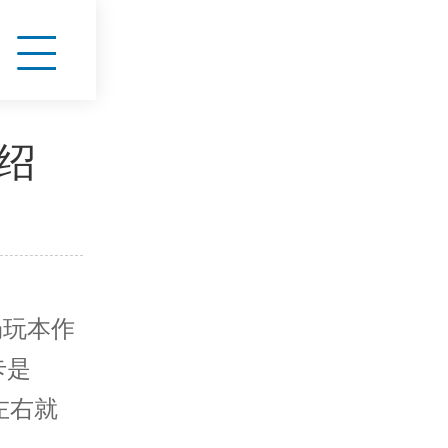
绍
玩本作
卡是
左右就