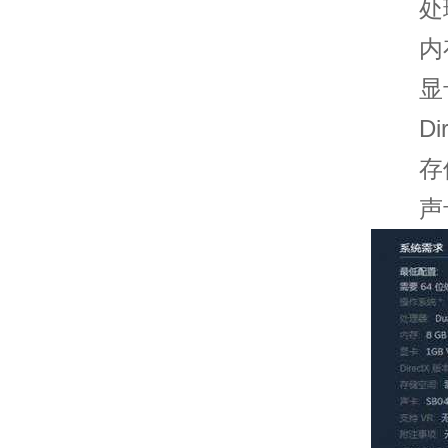
处理器: 
内存: 
显卡: 1
Dire
存储空
声卡: