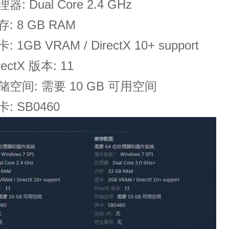
Dual Core 2.4 GHz
8 GB RAM
GB VRAM / DirectX 10+ support
ctX 版本: 11
间: 需要 10 GB 可用空间
 SB0460