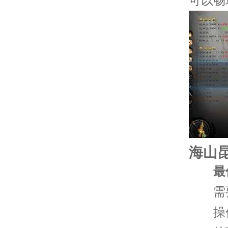
可以畅
海山
最
需要 
操作系统