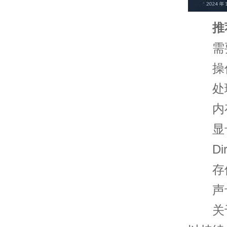
推荐
需要 
操作系统
处理器: 
内存: 
显卡: 2
Dire
存储空
声卡:
关于