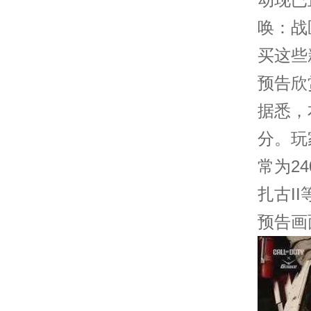
唤：战
买这些
预告欣
据悉，
分。玩
常为24
扎古II
预告画