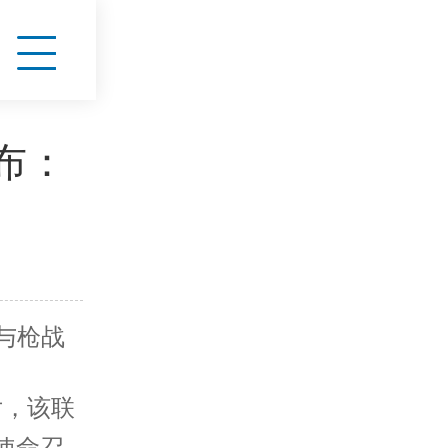
布：
与枪战
片，该联
使命召