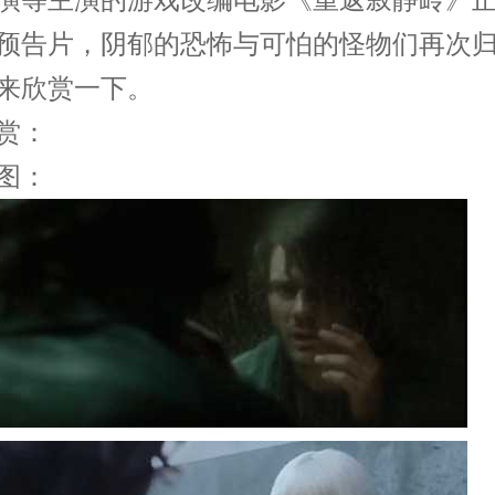
预告片，阴郁的恐怖与可怕的怪物们再次
来欣赏一下。
赏：
图：