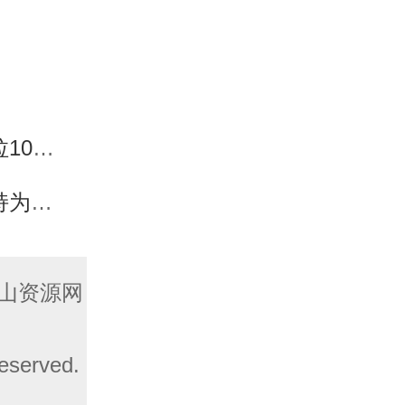
日回归
电！
山资源网
served.