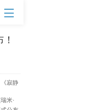
布！
自《寂静
瑞米·
正式公布