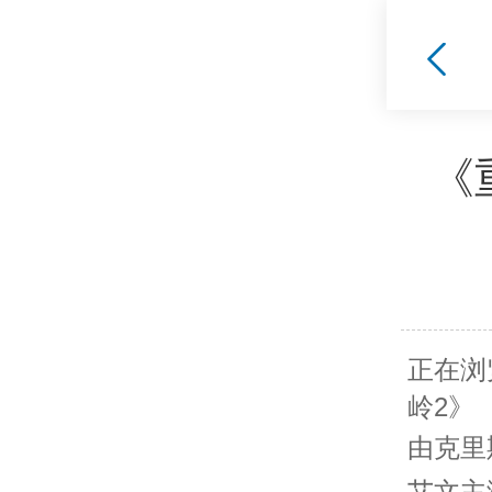
《
正在浏
岭2》
由克里
艾文主