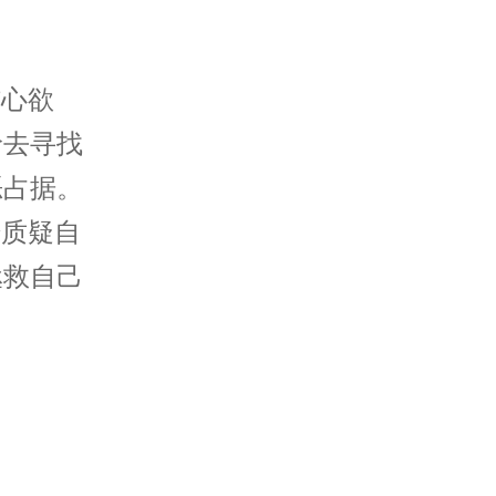
伤心欲
岭去寻找
恶占据。
始质疑自
拯救自己