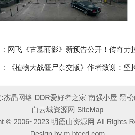
篇：
网飞《古墓丽影》新预告公开！传奇劳拉10月10
篇：
《植物大战僵尸杂交版》作者致谢：坚持为爱发
:
杰晶网络
DDR爱好者之家
南强小屋
黑松
白云城资源网
SiteMap
ght © 2006~2023 明霞山资源网 All Rights Re
Design by
m.htccd.com