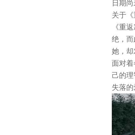
日期尚
关于《
《重返
绝，而
她，却
面对着
己的理
失落的