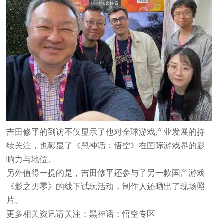
吉田修平的到访不仅显示了他对全球游戏产业发展的持
续关注，也彰显了《黑神话：悟空》在国际游戏界的影
响力与地位。
另外值得一提的是，吉田修平还参与了另一款国产游戏
《影之刃零》的线下试玩活动，制作人还晒出了现场照
片。
更多相关资讯请关注：黑神话：悟空专区