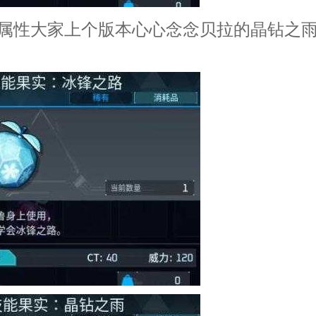
性大家上个版本心心念念贝拉的晶钻之雨