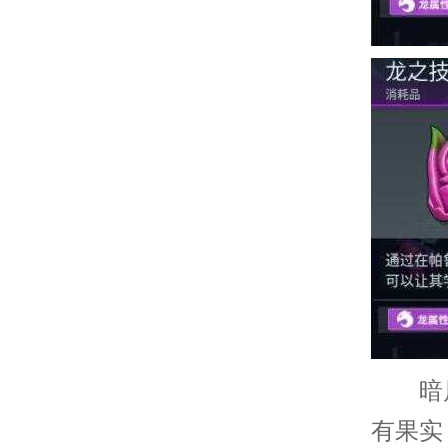
暗属
有果实