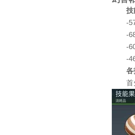
技
-57
-68
-60
-46
各技
首先