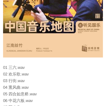
01 三六.wav
02 欢乐歌.wav
03 行街.wav
04 熏风曲.wav
05 四合如意桥.wav
06 中花六板.wav