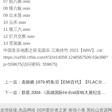
07 阳八曲.wav
08 慢六板.wav
09 出水莲.wav
10 云庆.wav
11 慢三六.wav
12 灯月交辉.wav
13 霓裳曲.wav
中国音乐地图之听见国乐 江南丝竹 2021【WAV】.rar:
https://url59.ctfile.com/f/32414059-1246587509-53e398?
p=559675
(访问密码: 559675)
上一篇：
袁丽嫦.1979-鳄鱼泪【EMI百代】【FLAC分轨】
下一篇：
群星.2004-《高雄国际Hi-End音响大展纪念发烧金碟》[WAV分轨]
友情链接:
杰晶网络
DDR爱好者之家
南强小屋
黑松山资源网