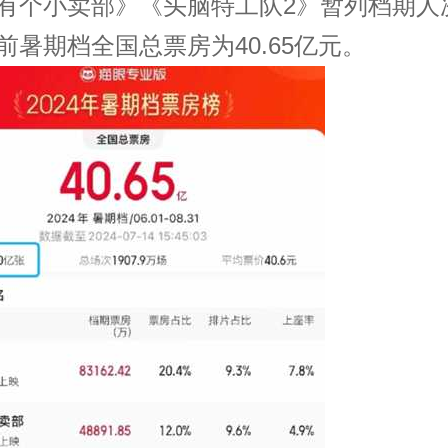
有个小卖部》《头脑特工队2》暂列档期人
前暑期档全国总票房为40.65亿元。