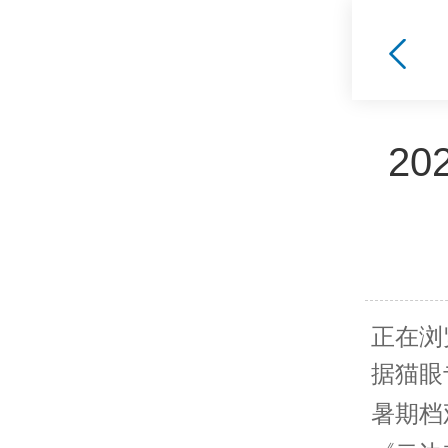
2
正在浏
据猫眼
暑期档