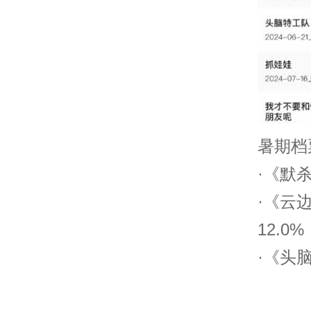
暑期档
·《默杀
·《云
12.0%
·《头脑