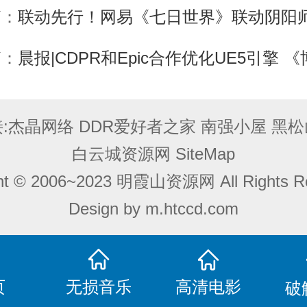
篇：
联动先行！网易《七日世界》联动阴阳师、第五
篇：
晨报|CDPR和Epic合作优化UE5引擎 《博德之门3》获奖太多甚至“影
:
杰晶网络
DDR爱好者之家
南强小屋
黑松
白云城资源网
SiteMap
ght © 2006~2023 明霞山资源网 All Rights Re
Design by
m.htccd.com
页
无损音乐
高清电影
破