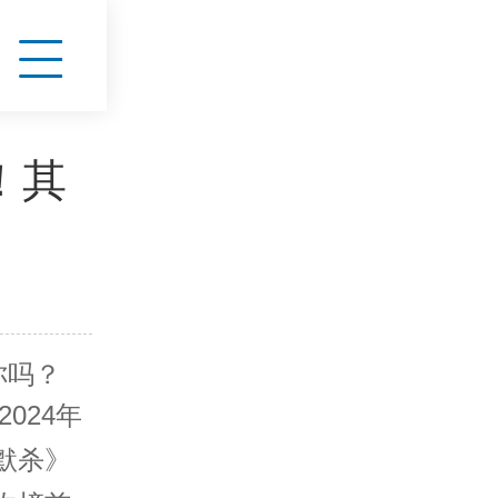
！其
你吗？
024年
默杀》