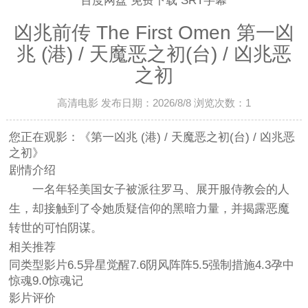
百度网盘 免费下载 SRT字幕
凶兆前传 The First Omen 第一凶
兆 (港) / 天魔恶之初(台) / 凶兆恶
之初
高清电影 发布日期：2026/8/8 浏览次数：
1
您正在观影：《第一凶兆 (港) / 天魔恶之初(台) / 凶兆恶
之初》
剧情介绍
一名年轻美国女子被派往罗马、展开服侍教会的人
生，却接触到了令她质疑信仰的黑暗力量，并揭露恶魔
转世的可怕阴谋。
相关推荐
同类型影片6.5异星觉醒7.6阴风阵阵5.5强制措施4.3孕中
惊魂9.0惊魂记
影片评价