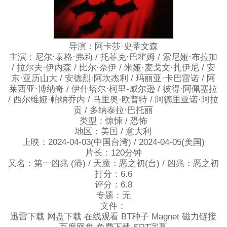
导演：阿卡莎·史蒂文森
主演：尼尔·泰格·弗莉 / 托菲克·巴霍姆 / 索尼娅·布拉加
/ 拉尔夫·伊内森 / 比尔·奈伊 / 米娅·麦戈文·扎伊尼 / 安
东·亚历山大 / 安德烈·阿坎杰利 / 玛丽亚·卡巴雷诺 / 阿
莱西亚·博纳奇 / 伊什塔尔·柯里-威尔逊 / 彼得·阿佩塞拉
/ 西尔维娅·帕纳乔内 / 马里奥·欧普特 / 阿德里亚诺·阿拉
贡 / 多纳泰拉·巴托丽
类型：惊悚 / 恐怖
地区：美国 / 意大利
上映：2024-04-03(中国台湾) / 2024-04-05(美国)
片长：120分钟
又名：第一凶兆 (港) / 天魔：恶之初(台) / 凶兆：恶之初
打分：6.6
评分：6.8
专题：无
文件：
迅雷下载 网盘下载 在线观看 BT种子 Magnet 磁力链接